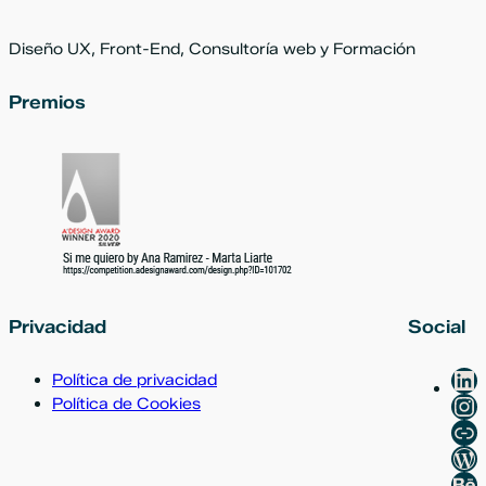
Diseño UX, Front-End, Consultoría web y Formación
Premios
Privacidad
Social
Li
Política de privacidad
In
Política de Cookies
Ix
Wo
Be