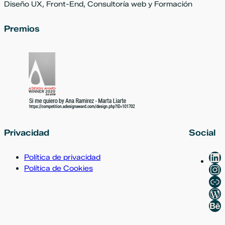
Diseño UX, Front-End, Consultoría web y Formación
Premios
Privacidad
Social
Li
Política de privacidad
In
Política de Cookies
Ix
Wo
Be